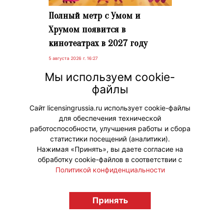
Полный метр с Умом и
Хрумом появится в
кинотеатрах в 2027 году
5 августа 2026 г. 16:27
Полнометражный мультфильм «Ум
Мы используем cookie-
и Хрум: Сила пяти вкусов» можно
файлы
будет посмотреть на больших
экранах с 30 сентября 2027 года.
Сайт licensingrussia.ru использует cookie-файлы
для обеспечения технической
#ПродвижениеБренда
работоспособности, улучшения работы и сбора
статистики посещений (аналитики).
Нажимая «Принять», вы даете согласие на
обработку cookie-файлов в соответствии с
Политикой конфиденциальности
© "Вестник лицензионного рынка",
Принять
licensingrussia.ru, 2009-2026 12+