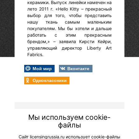
керамики. Выпуск линейки намечен на
лето 2011 г. «Hello Kitty – прекрасный
выбор для того, чтобы представить
нашу ткань самым маленьким
покупателям. Мы бы хотели и дальше
работать с этим прекрасным
брендом,» – заявила Кирсти Кейри,
управляющий директор Liberty Art
Fabrics.
Мой мир
Вконтакте
Одноклассники
© "Вестник лицензионного рынка",
Мы используем cookie-
licensingrussia.ru, 2009-2026 12+
файлы
Сайт licensingrussia.ru использует cookie-файлы