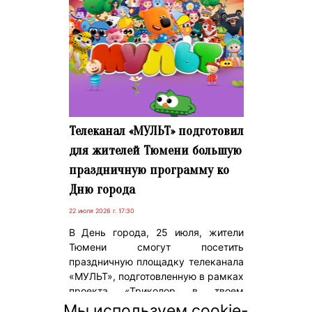
Телеканал «МУЛЬТ» подготовил
для жителей Тюмени большую
праздничную программу ко
Дню города
22 июля 2026 г. 17:30
В День города, 25 июля, жители
Тюмени смогут посетить
праздничную площадку телеканала
«МУЛЬТ», подготовленную в рамках
проекта «Триколор в твоем
городе». Гостей ждет тематический
Мы используем cookie-