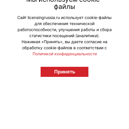
шатер с творческими мастер-
файлы
классами и активностями для всей
семьи.
Сайт licensingrussia.ru использует cookie-файлы
для обеспечения технической
#ПродвижениеБренда
работоспособности, улучшения работы и сбора
статистики посещений (аналитики).
Нажимая «Принять», вы даете согласие на
обработку cookie-файлов в соответствии с
Политикой конфиденциальности
© "Вестник лицензионного рынка",
licensingrussia.ru, 2009-2026 12+
Принять