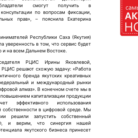
обладатели смогут получить в
 консультации по вопросам фиксации,
льных прав», – пояснила Екатерина
инимателей Республики Саха (Якутия)
а уверенность в том, что сервис будет
о и на всем Дальнем Востоке.
седателя РЦИС Ирины Яковлевой,
и РЦИС решают схожую задачу: «Работа
нтичного бренда якутских креативных
федеральный и международный рынки
ифровой алмаз». В конечном счете мы в
 повышением капитализации продукции
ет эффективного использования
й собственности в цифровой среде. Мы
тии решили запустить собственный
Ф, и верим, что синергия нашей
отенциала якутского бизнеса принесет