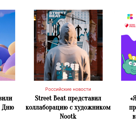
Российские новости
вили
Street Beat представил
«
о Дню
коллаборацию с художником
пр
Nootk
в