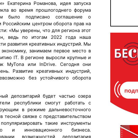
и» Екатерина Романова, идея запуска
никла во время прошлогоднего форума
ом было подписано соглашение о
и Российским центром оборота прав на
ти: «Мы уверены, что для региона этот
ен, ведь по итогам 2022 года наша
сти развития креативных индустрий. Мы
 экономику, занимаем первое место в
итию IT. В регионе выросли крупные и
ак MyTona или InDrive. Сегодня они
ень. Развитие креативных индустрий,
невозможно без устойчивого оборота
ьный депозитарий будет частью озера
ели республики смогут работать с
ирующим в режиме дальневосточного
 в тесной связке с представительством
 популяризировать такие инструменты
го и инновационного бизнеса.
овании возможностей депозитария