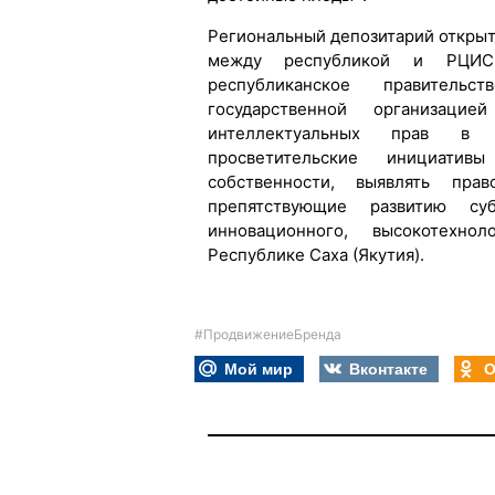
Региональный депозитарий открыт
между республикой и РЦИС
республиканское правитель
государственной организацие
интеллектуальных прав в 
просветительские инициатив
собственности, выявлять пра
препятствующие развитию субъ
инновационного, высокотехнол
Республике Саха (Якутия).
#ПродвижениеБренда
Мой мир
Вконтакте
О