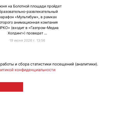
июня на Болотной площади пройдет
бразовательно-развлекательный
арафон «Мультибум», в рамках
оторого анимационная компания
ЯРКО» (входит в «Газпром-Медиа
Холдинг») проведет …
19 июня 2026 г. 13:56
ижениеБренда
 работы и сбора статистики посещений (аналитики).
итикой конфиденциальности
 12+