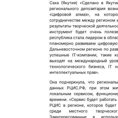
Саха (Якутия) «Сделано в Якути
регионального депозитария воз
«Цифровой алмаз», на котор
сотрудничестве между регионом 
результаты творческой деятельнос
инструмент будет очень полез
республика стала лидером в обла
планомерно развиваем цифровую
Дальневосточном регионе по разв
успешные IT-компании, такие к
выходят на международный уров
технологического бизнеса, IT 
интеллектуальных прав».
Она подчеркнула, что регионал
данных РЦИС.РФ, при этом жит
локальным сервисом, функцион
времени. «Сервис будет работать
РЦИС в регионе, которое будет
среди местного творческо
Заинтересованные в использ