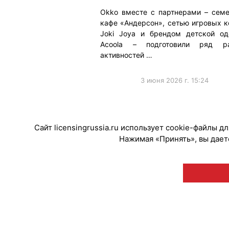
Okko вместе с партнерами – сем
кафе «Андерсон», сетью игровых к
Joki Joya и брендом детской о
Acoola – подготовили ряд р
активностей …
3 июня 2026 г. 15:24
#ПродвижениеБренда
#Коллабораци
Сайт licensingrussia.ru использует cookie-файлы 
Нажимая «Принять», вы даете
© "