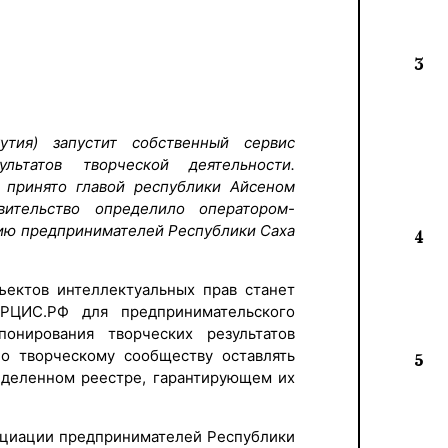
3
тия) запустит собственный сервис
льтатов творческой деятельности.
принято главой республики Айсеном
вительство определило оператором-
ию предпринимателей Республики Саха
4
ъектов интеллектуальных прав станет
РЦИС.РФ для предпринимательского
онирования творческих результатов
но творческому сообществу оставлять
5
ределенном реестре, гарантирующем их
социации предпринимателей Республики