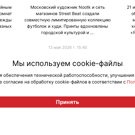
ейным
Московский художник Nootk и сеть
21 
омнат
магазинов Street Beat создали
о
дежды
совместную лимитированную коллекцию
м
азных
футболок и худи. Принты вдохновлены
к
городской культурой и …
«
13 мая 2026 г. 15:40
и
#Коллаборации
#Продв
Мы используем cookie-файлы
для обеспечения технической работоспособности, улучшения
 согласие на обработку cookie-файлов в соответствии с
Пол
Вестник лицензионного рынка", licensingrussia.ru, 2009-2026
Принять