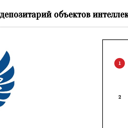
 депозитарий объектов интелле
1
2