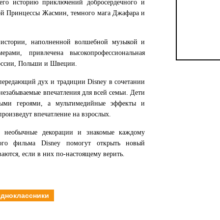
щего историю приключений добросердечного и
ой Принцессы Жасмин, темного мага Джафара и
 истории, наполненной волшебной музыкой и
ерами, привлечена высокопрофессиональная
России, Польши и Швеции.
передающий дух и традиции Disney в сочетании
незабываемые впечатления для всей семьи. Дети
мыми героями, а мультимедийные эффекты и
роизведут впечатление на взрослых.
, необычные декорации и знакомые каждому
ого фильма Disney помогут открыть новый
аются, если в них по-настоящему верить.
дноклассники