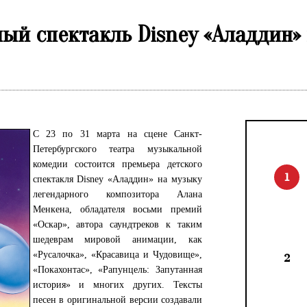
й спектакль Disney «Аладдин» 
С 23 по 31 марта на сцене Санкт-
Петербургского театра музыкальной
комедии состоится премьера детского
1
спектакля Disney «Аладдин» на музыку
легендарного композитора Алана
Менкена, обладателя восьми премий
«Оскар», автора саундтреков к таким
шедеврам мировой анимации, как
«Русалочка», «Красавица и Чудовище»,
2
«Покахонтас», «Рапунцель: Запутанная
история» и многих других. Тексты
песен в оригинальной версии создавали