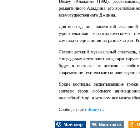
Disney «Аладдин» (1992), рассказываю
романтичного Аладдина, его возлюбленн
всемогущественного Джинна.
Для воссоздания знаменитой сказочной
удивительными хореографическими ном
команда специалистов из разных стран: 
Легкий детский музыкальный спектакль, 
с передовыми технологиями, гарантирует 
будут в восторге от встречи с люби
современное техническое сопровождение п
Яркие костюмы, захватывающие трюки
зрителю герои любимого анимационн
волшебный мир, в котором все мечты сбыв
Сообщает сайт
disney.ru
Мой мир
Вконтакте
О