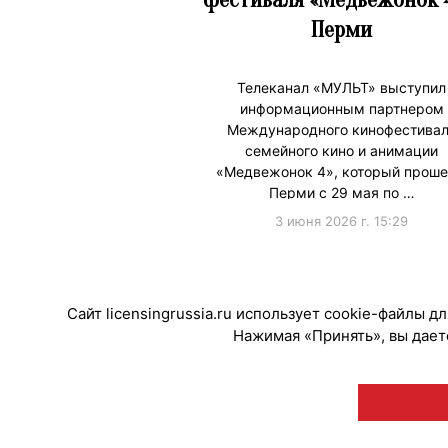
Перми
Телеканал «МУЛЬТ» выступил
информационным партнером
Международного кинофестива
семейного кино и анимации
«Медвежонок 4», который проше
Перми с 29 мая по …
3 июня 2026 г. 15:29
#ПродвижениеБренда
Сайт licensingrussia.ru использует cookie-файлы 
Нажимая «Принять», вы даете
© "