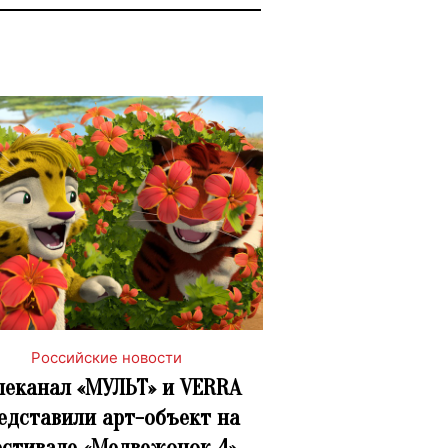
Российские новости
леканал «МУЛЬТ» и VERRA
едставили арт-объект на
стивале «Медвежонок 4»