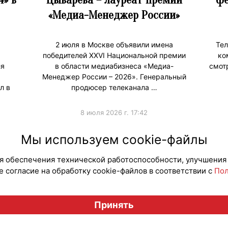
«Медиа-Менеджер России»
2 июля в Москве объявили имена
Тел
победителей XXVI Национальной премии
ко
ля
в области медиабизнеса «Медиа-
смот
Менеджер России – 2026». Генеральный
л в
продюсер телеканала …
8 июля 2026 г. 17:42
#ПродвижениеБренда
#Премии
#Продв
Мы используем cookie-файлы
для обеспечения технической работоспособности, улучшения
 согласие на обработку cookie-файлов в соответствии с
Пол
Вестник лицензионного рынка", licensingrussia.ru, 2009-2026
Принять