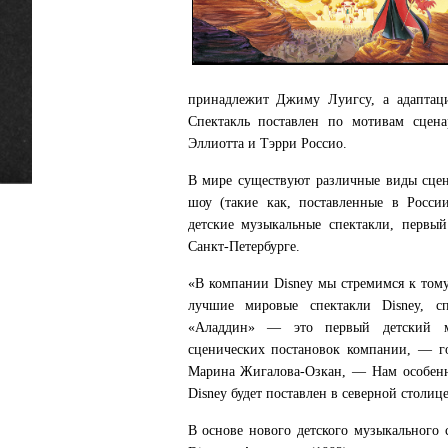
принадлежит Джиму Луигсу, а адаптац
Спектакль поставлен по мотивам сцен
Эллиотта и Тэрри Россио.
В мире существуют различные виды сцен
шоу (такие как, поставленные в Росси
детские музыкальные спектакли, первы
Санкт-Петербурге.
«В компании Disney мы стремимся к тому
лучшие мировые спектакли Disney, с
«Аладдин» — это первый детский м
сценических постановок компании, — го
Марина Жигалова-Озкан, — Нам особенн
Disney будет поставлен в северной столиц
В основе нового детского музыкального