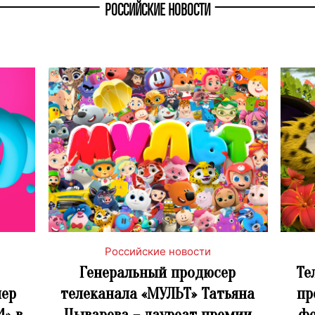
РОССИЙСКИЕ НОВОСТИ
Российские новости
Генеральный продюсер
Те
ер
телеканала «МУЛЬТ» Татьяна
пр
4» в
Цыварева – лауреат премии
фе