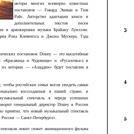
авторы многих всемирно известных
постановок — Говард Эшман и Тим
Райс. Авторство адаптации книги и
дополнительных текстов песен
ии и аранжировки музыки Брайану Луизэлю.
3
ария Рона Клементса и Джона Мускера, Тэда
ических постановок Disney — это масштабные
и «Красавица и Чудовище» и «Русалочка») и
й из которых — «Аладдин» будет поставлен в
4
, чтобы российские семьи могли увидеть самые
пециально воссозданные в нашей стране, и
узыкальный спектакль в череде успешных
ворит генеральный директор Disney в России
о приятно, что новый музыкальный спектакль
е России — Санкт-Петербурге».
5
 спектакля лежит сюжет анимационного фильма