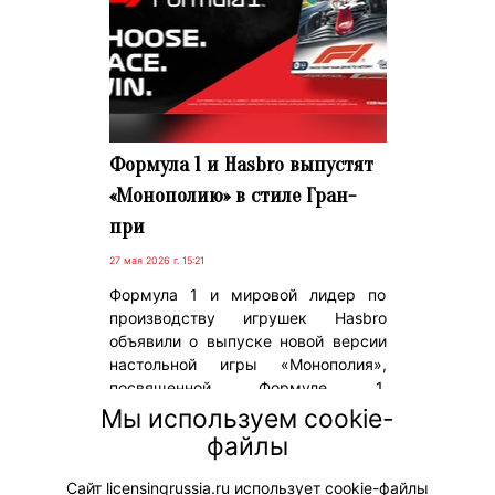
Формула 1 и Hasbro выпустят
«Монополию» в стиле Гран-
при
27 мая 2026 г. 15:21
Формула 1 и мировой лидер по
производству игрушек Hasbro
объявили о выпуске новой версии
настольной игры «Монополия»,
посвященной Формуле 1.
Предзаказы на Monopoly Formula 1
Мы используем cookie-
Edition стартовали 20 мая, а
файлы
полноценный релиз запланирован
на 15 июля 2026 года.
Сайт licensingrussia.ru использует cookie-файлы