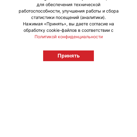
для обеспечения технической
#Коллаборации
работоспособности, улучшения работы и сбора
статистики посещений (аналитики).
Нажимая «Принять», вы даете согласие на
обработку cookie-файлов в соответствии с
Политикой конфиденциальности
© "Вестник лицензионного рынка",
licensingrussia.ru, 2009-2026 12+
Принять