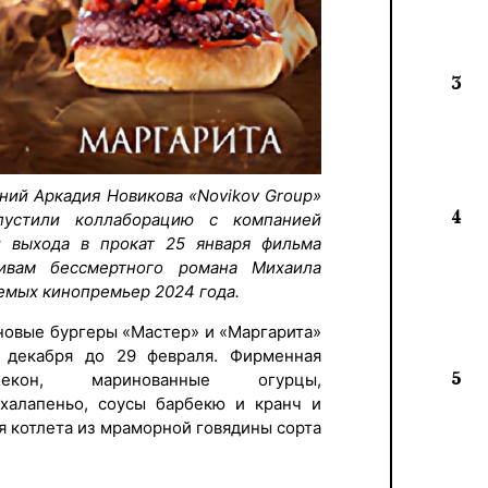
3
ний Аркадия Новикова «Novikov Group»
4
пустили коллаборацию с компанией
 выхода в прокат 25 января фильма
ивам бессмертного романа Михаила
емых кинопремьер 2024 года.
новые бургеры «Мастер» и «Маргарита»
 декабря до 29 февраля. Фирменная
5
бекон, маринованные огурцы,
 халапеньо, соусы барбекю и кранч и
я котлета из мраморной говядины сорта