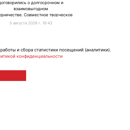
договорились о долгосрочном и
взаимовыгодном
удничестве. Совместное творческое
взаимодействие «ЯРКО» и
5 августа 2026 г. 16:43
ArtMasters будет …
ижениеБренда
 работы и сбора статистики посещений (аналитики).
итикой конфиденциальности
 12+