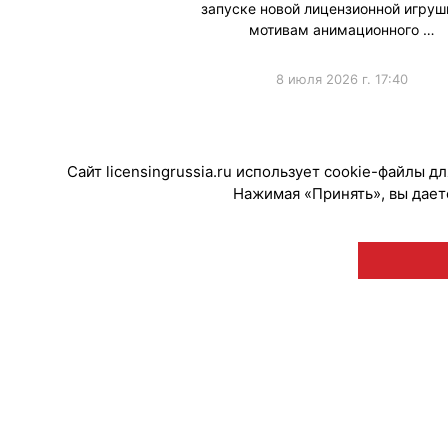
запуске новой лицензионной игруш
мотивам анимационного …
8 июля 2026 г. 17:40
#ПродвижениеБренда
#Коллабораци
Сайт licensingrussia.ru использует cookie-файлы 
Нажимая «Принять», вы даете
© "