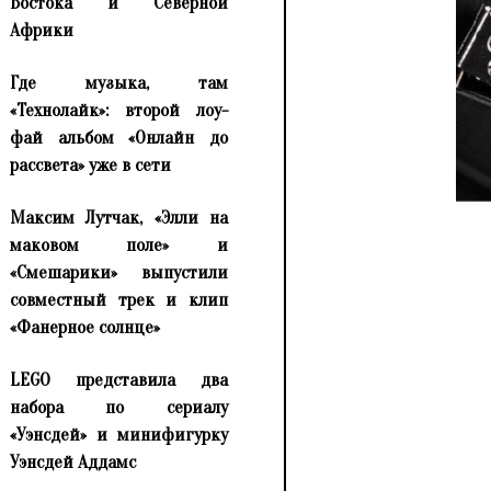
Востока и Северной
Африки
Где музыка, там
«Технолайк»: второй лоу-
фай альбом «Онлайн до
рассвета» уже в сети
Максим Лутчак, «Элли на
маковом поле» и
«Смешарики» выпустили
совместный трек и клип
«Фанерное солнце»
LEGO представила два
набора по сериалу
«Уэнсдей» и минифигурку
Уэнсдей Аддамс