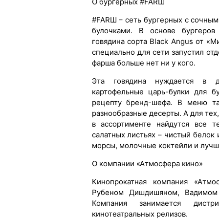
О бургерных #FARШ
#FARШ – сеть бургерных с сочны
булочками. В основе бургеров
говядина сорта Black Angus от «
специально для сети запустил от
фарша больше нет ни у кого.
Эта говядина нуждается в д
картофельные царь-булки для б
рецепту бренд-шефа. В меню та
разнообразные десерты. А для тех,
в ассортименте найдутся все 
салатных листьях – чистый белок
морсы, молочные коктейли и лучш
О компании «Атмосфера кино»
Кинопрокатная компания «Атмо
Рубеном Дишдишяном, Вадимом
Компания занимается дистр
кинотеатральных релизов.