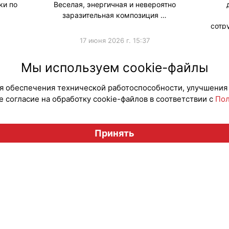
ки по
Веселая, энергичная и невероятно
заразительная композиция …
сотр
17 июня 2026 г. 15:37
и
#ПродвижениеБренда
#Продв
Мы используем cookie-файлы
для обеспечения технической работоспособности, улучшения
 согласие на обработку cookie-файлов в соответствии с
Пол
Вестник лицензионного рынка", licensingrussia.ru, 2009-2026
Принять