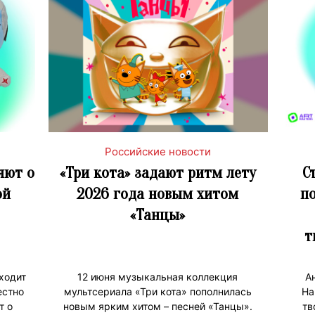
Российские новости
яют о
«Три кота» задают ритм лету
С
ой
2026 года новым хитом
п
«Танцы»
т
ходит
12 июня музыкальная коллекция
А
естно
мультсериала «Три кота» пополнилась
На
т о
новым ярким хитом – песней «Танцы».
тв