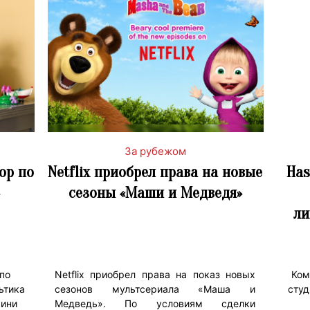
За рубежом
ор по
Netflix приобрел права на новые
Has
сезоны «Маши и Медведя»
ли
по
Netflix приобрел права на показ новых
Ком
ьтика
сезонов мультсериала «Маша и
студ
кини
Медведь». По условиям сделки