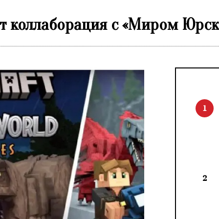
ет коллаборация с «Миром Юрск
1
2