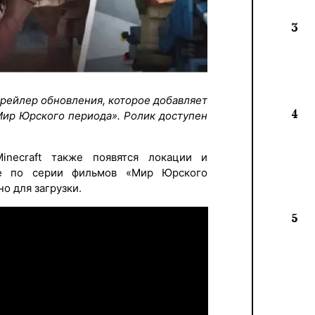
3
трейлер обновления, которое добавляет
4
Мир Юрского периода». Ролик доступен
necraft также появятся локации и
ые по серии фильмов «Мир Юрского
о для загрузки.
5