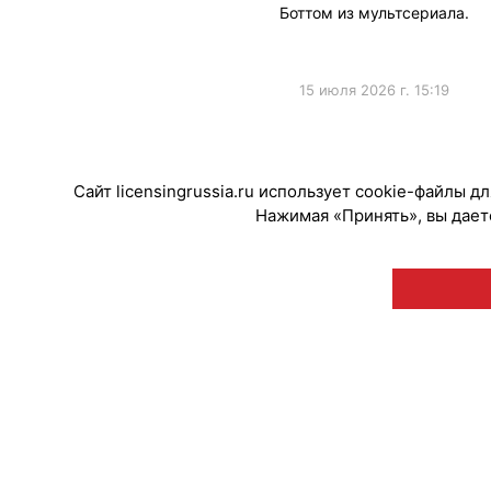
Боттом из мультсериала.
15 июля 2026 г. 15:19
#Коллаборации
Сайт licensingrussia.ru использует cookie-файлы 
Нажимая «Принять», вы даете
© "