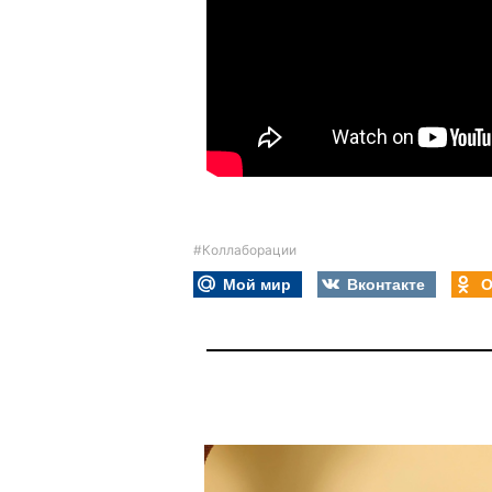
#Коллаборации
Мой мир
Вконтакте
О