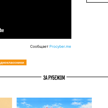
Сообщает
Рrocyber.me
дноклассники
ЗА РУБЕЖОМ