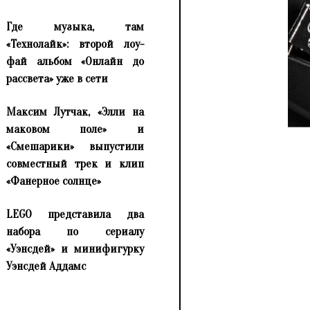
Где музыка, там
«Технолайк»: второй лоу-
фай альбом «Онлайн до
рассвета» уже в сети
Максим Лутчак, «Элли на
маковом поле» и
«Смешарики» выпустили
совместный трек и клип
«Фанерное солнце»
LEGO представила два
набора по сериалу
«Уэнсдей» и минифигурку
Уэнсдей Аддамс