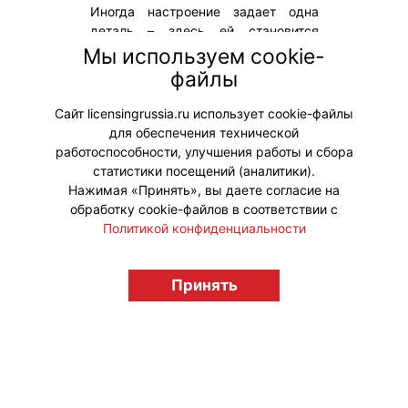
Иногда настроение задает одна
деталь – здесь ей становится
знакомый всем смайлик. Бренд
Мы используем cookie-
стильной одежды ECRU выпустил
файлы
мужскую капсулу совместно со
S.W.Smiley.
Сайт licensingrussia.ru использует cookie-файлы
для обеспечения технической
#ПродвижениеБренда #Коллаборации
работоспособности, улучшения работы и сбора
статистики посещений (аналитики).
Нажимая «Принять», вы даете согласие на
обработку cookie-файлов в соответствии с
Политикой конфиденциальности
© "Вестник лицензионного рынка",
licensingrussia.ru, 2009-2026 12+
Принять