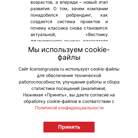
возрастов, а впереди – новый этап
развития. О том, зачем компании
понадобился ребрендинг, как
создается система проектов и
почему классика снова становится
актуальной, «Вестнику
лицензионного рынка» рассказала
Альбина
Мы используем cookie-
Мухаметзянова, генеральный
файлы
директор и генеральный продюсер
компании.
Сайт licensingrussia.ru использует cookie-файлы
для обеспечения технической
#Интервью
работоспособности, улучшения работы и сбора
статистики посещений (аналитики).
Нажимая «Принять», вы даете согласие на
обработку cookie-файлов в соответствии с
Политикой конфиденциальности
© "Вестник лицензионного рынка",
licensingrussia.ru, 2009-2026 12+
Принять