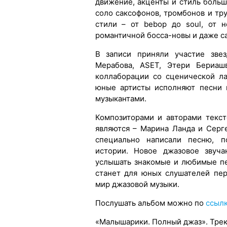
движение, акценты и стиль боль
соло саксофонов, тромбонов и тр
стили – от bebop до soul, от 
романтичной босса-новы и даже с
В записи приняли участие зве
Мерабова, ASET, Этери Бериаш
коллаборации со сценической ла
юные артисты исполняют песни 
музыкантами.
Композиторами и авторами текс
являются – Марина Ланда и Серг
специально написали песню, п
истории. Новое джазовое звуч
услышать знакомые и любимые пе
станет для юных слушателей пе
мир джазовой музыки.
Послушать альбом можно по
ссыл
«Малышарики. Полный джаз». Трек