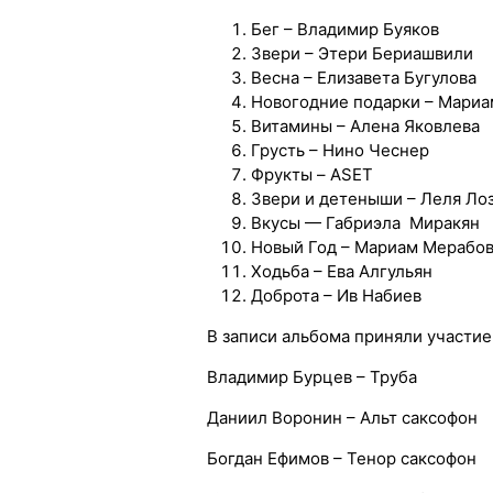
Бег – Владимир Буяков
Звери – Этери Бериашвили
Весна – Елизавета Бугулова
Новогодние подарки – Мариа
Витамины – Алена Яковлева
Грусть – Нино Чеснер
Фрукты – ASET
Звери и детеныши – Леля Ло
Вкусы — Габриэла Миракян
Новый Год – Мариам Мерабо
Ходьба – Ева Алгульян
Доброта – Ив Набиев
В записи альбома приняли участи
Владимир Бурцев – Труба
Даниил Воронин – Альт саксофон
Богдан Ефимов – Тенор саксофон