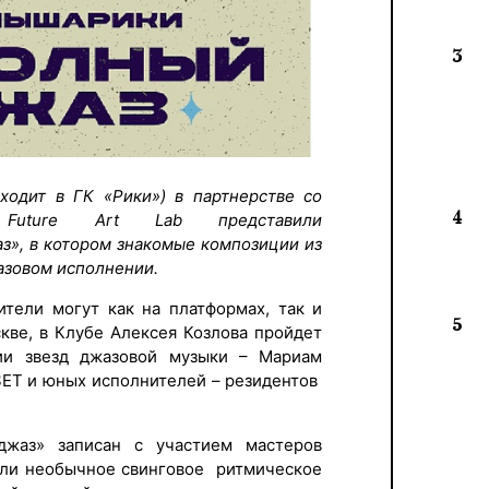
3
входит в ГК «Рики») в партнерстве со
4
й Future Art Lab представили
з», в котором знакомые композиции из
азовом исполнении.
ители могут как на платформах, так и
5
скве, в Клубе Алексея Козлова пройдет
тии звезд джазовой музыки – Мариам
SET и юных исполнителей – резидентов
жаз» записан с участием мастеров
или необычное свинговое ритмическое