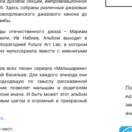
шой духовой секции, импровизационное
уб. Здесь собраны различные джазовые
новоорлеанского джазового канона до
амбы.
зды отечественного джаза – Мариам
вили, Ив Набиев. Альбом выходит в
бораторией Future Art Lab, в котором
из мультсериала вместе с именитыми
тов всех песен сериала «Малышарики»
ей Васильев. Для каждого эпизода они
одходящую по смыслу рассказанной
ание позволит малышам и родителям
сни иначе. И быть может этот альбом
рвым шагом в огромный и прекрасный
ке
.
-лист: