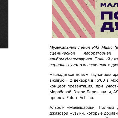
Музыкальный лейбл Riki Music (
сценической лабораторие
альбом «Малышарики. Полный джа
сериала звучат в классическом дж
Насладиться новым звучанием зр
вживую – 2 декабря в 15:00 в Мо
концерт-презентация, при учас
Мерабовой, Этери Бериашвили, A
проекта Future Art Lab.
Альбом «Малышарики. Полный д
джазовой музыки, которые добав