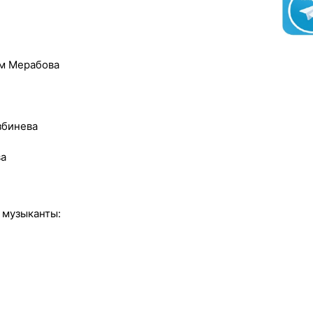
м Мерабова
збинева
ва
е музыканты: