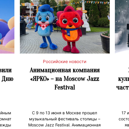
Российские новости
вили
Анимационная компания
о Дню
«ЯРКО» – на Moscow Jazz
кул
Festival
част
ейным
C 9 по 13 июня в Москве прошел
17 
омнат
музыкальный фестиваль столицы –
сост
дежды
Moscow Jazz Festival. Анимационная
я