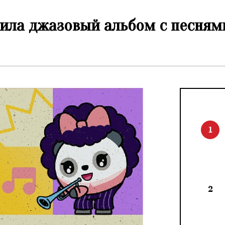
вила джазовый альбом с песням
1
2