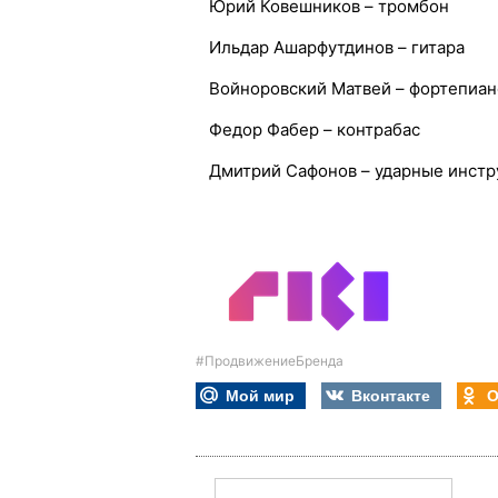
Юрий Ковешников – тромбон
Ильдар Ашарфутдинов – гитара
Войноровский Матвей – фортепиан
Федор Фабер – контрабас
Дмитрий Сафонов – ударные инст
#ПродвижениеБренда
Мой мир
Вконтакте
О