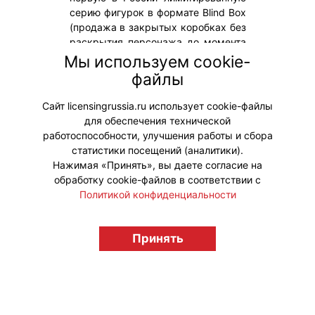
серию фигурок в формате Blind Box
(продажа в закрытых коробках без
раскрытия персонажа до момента
покупки), приуроченную к выходу
Мы используем cookie-
полнометражного игрового
файлы
фильма СМЕШАРИКИ СКВОЗЬ
ВСЕЛЕННЫЕ.
Сайт licensingrussia.ru использует cookie-файлы
для обеспечения технической
#ПродвижениеБренда
работоспособности, улучшения работы и сбора
статистики посещений (аналитики).
Нажимая «Принять», вы даете согласие на
обработку cookie-файлов в соответствии с
Политикой конфиденциальности
© "Вестник лицензионного рынка",
licensingrussia.ru, 2009-2026 12+
Принять