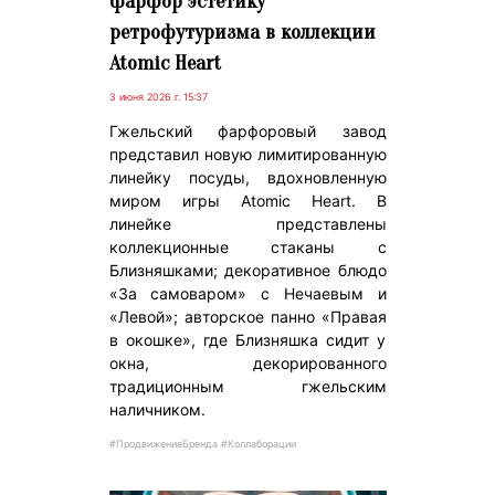
фарфор эстетику
ретрофутуризма в коллекции
Atomic Heart
3 июня 2026 г. 15:37
Гжельский фарфоровый завод
представил новую лимитированную
линейку посуды, вдохновленную
миром игры Atomic Heart. В
линейке представлены
коллекционные стаканы с
Близняшками; декоративное блюдо
«За самоваром» с Нечаевым и
«Левой»; авторское панно «Правая
в окошке», где Близняшка сидит у
окна, декорированного
традиционным гжельским
наличником.
#ПродвижениеБренда #Коллаборации