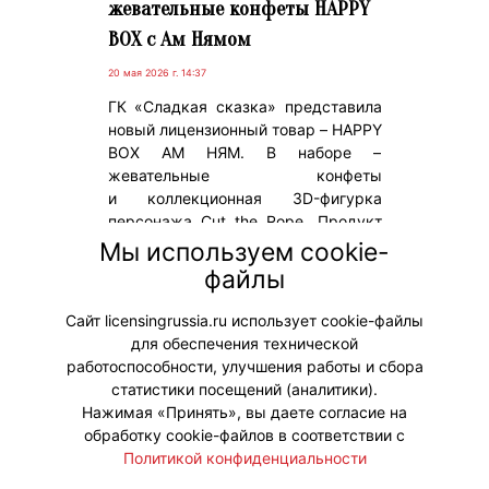
жевательные конфеты HAPPY
BOX с Ам Нямом
20 мая 2026 г. 14:37
ГК «Сладкая сказка» представила
новый лицензионный товар – HAPPY
BOX АМ НЯМ. В наборе –
жевательные конфеты
и коллекционная 3D-фигурка
персонажа Cut the Rope. Продукт
ориентирован на ценовой сегмент
Мы используем cookie-
«Эконом+» и адаптирован для
файлы
различных форматов розничных
точек.
Сайт licensingrussia.ru использует cookie-файлы
для обеспечения технической
#Коллаборации #ПродвижениеБренда
работоспособности, улучшения работы и сбора
статистики посещений (аналитики).
Нажимая «Принять», вы даете согласие на
обработку cookie-файлов в соответствии с
Политикой конфиденциальности