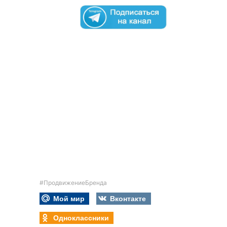
#ПродвижениеБренда
Мой мир
Вконтакте
Одноклассники