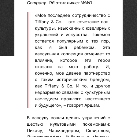
Company. Об этом пишет WWD.
«Мое последнее сотрудничество с
Tiffany & Co. – это сочетание поп-
культуры, изысканных ювелирных
украшений и искусства. Покемон
остается популярным с тех пор,
как я был ребенком. Эта
капсульная коллекция отмечает то
влияние, которое эти герои
оказали на мою работу. И,
конечно, мое давнее партнерство
с таким историческим брендом,
как Tiffany & Co. И то, и другое
неразрывно связаны с культурным
наследием прошлого, настоящего
и будущего», – говорит Аршам.
В капсулу вошли девять украшений с
шестью культовыми покемонами:
Пикачу, Чармандером, Сквиртлом,
Джигглипаффом, Кубоном и Мяутом.