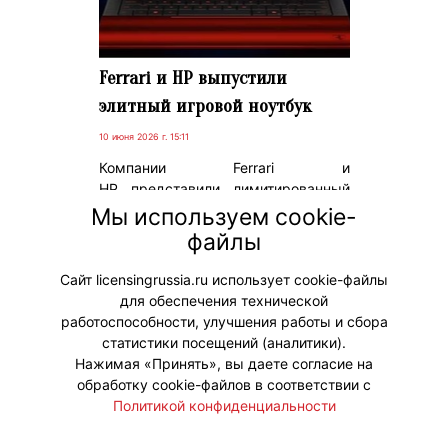
Ferrari и HP выпустили
элитный игровой ноутбук
10 июня 2026 г. 15:11
Компании Ferrari и
HP представили лимитированный
ноутбук HP Scuderia Ferrari AI PC.
Мы используем cookie-
Устройство выпустят
файлы
ограниченным тиражом в США
уже 12 июня.
Сайт licensingrussia.ru использует cookie-файлы
для обеспечения технической
#Коллаборации
работоспособности, улучшения работы и сбора
статистики посещений (аналитики).
Нажимая «Принять», вы даете согласие на
обработку cookie-файлов в соответствии с
Политикой конфиденциальности
© "Вестник лицензионного рынка",