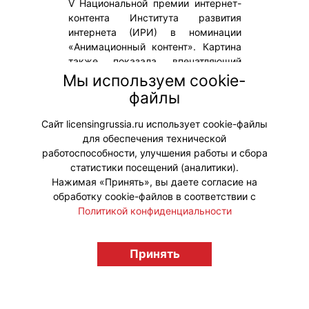
V Национальной премии интернет-
контента Института развития
интернета (ИРИ) в номинации
«Анимационный контент». Картина
также показала впечатляющий
зрительский успех, набрав более
Мы используем cookie-
25 миллионов просмотров и став
файлы
одним из самых ярких
анимационных проектов.
Сайт licensingrussia.ru использует cookie-файлы
для обеспечения технической
#ПродвижениеБренда #Премии
работоспособности, улучшения работы и сбора
статистики посещений (аналитики).
Нажимая «Принять», вы даете согласие на
обработку cookie-файлов в соответствии с
Политикой конфиденциальности
© "Вестник лицензионного рынка",
licensingrussia.ru, 2009-2026 12+
Принять