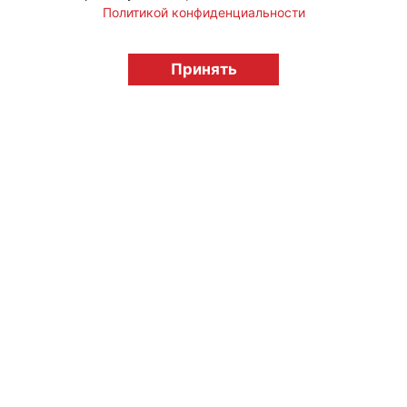
Политикой конфиденциальности
© "Вестник лицензионного рынка",
licensingrussia.ru, 2009-2026 12+
Принять