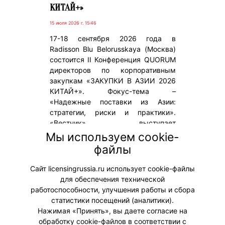
КИТАЙ+»
15 июля 2026 г. 15:46
17-18 сентября 2026 года в
Radisson Blu Belorusskaya (Москва)
состоится II Конференция QUORUM
директоров по корпоративным
закупкам «ЗАКУПКИ В АЗИИ 2026
КИТАЙ+». Фокус-тема –
«Надежные поставки из Азии:
стратегии, риски и практики».
«Вестник» выступает
информационным партнером
Мы используем cookie-
мероприятия. На Конференции
файлы
желающие получат новый осенний
выпуск журнала.
Сайт licensingrussia.ru использует cookie-файлы
для обеспечения технической
#Мероприятия
работоспособности, улучшения работы и сбора
статистики посещений (аналитики).
Нажимая «Принять», вы даете согласие на
обработку cookie-файлов в соответствии с