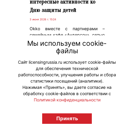
интересные активности ко
Дню защиты детей
3 июня 2026 г. 15:24
Okko вместе с партнерами –
семейным кафе «Андерсон», сетью
игровых комнат Joki Joya и
Мы используем cookie-
брендом детской одежды Acoola –
файлы
подготовили ряд разных
активностей ко Дню защиты детей.
Сайт licensingrussia.ru использует cookie-файлы
для обеспечения технической
#ПродвижениеБренда #Коллаборации
работоспособности, улучшения работы и сбора
статистики посещений (аналитики).
Нажимая «Принять», вы даете согласие на
обработку cookie-файлов в соответствии с
Политикой конфиденциальности
© "Вестник лицензионного рынка",
licensingrussia.ru, 2009-2026 12+
Принять