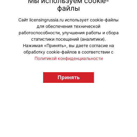
Мы используем cookie-
эффективными. На мероприятии
файлы
будет распространяться весенний
выпуск журнала «Вестника».
Сайт licensingrussia.ru использует cookie-файлы
для обеспечения технической
#Мероприятия
работоспособности, улучшения работы и сбора
статистики посещений (аналитики).
Нажимая «Принять», вы даете согласие на
обработку cookie-файлов в соответствии с
Политикой конфиденциальности
© "Вестник лицензионного рынка",
licensingrussia.ru, 2009-2026 12+
Принять