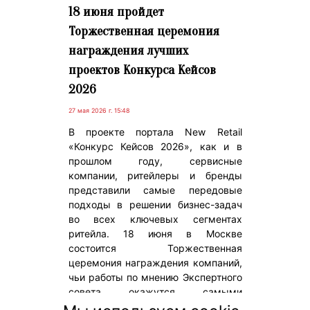
18 июня пройдет
Торжественная церемония
награждения лучших
проектов Конкурса Кейсов
2026
27 мая 2026 г. 15:48
В проекте портала New Retail
«Конкурс Кейсов 2026», как и в
прошлом году, сервисные
компании, ритейлеры и бренды
представили самые передовые
подходы в решении бизнес-задач
во всех ключевых сегментах
ритейла. 18 июня в Москве
состоится Торжественная
церемония награждения компаний,
чьи работы по мнению Экспертного
совета окажутся самыми
прорывными и финансово