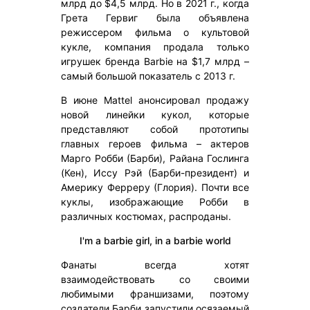
млрд до $4,5 млрд. Но в 2021 г., когда
Грета Гервиг была объявлена
режиссером фильма о культовой
кукле, компания продала только
игрушек бренда Barbie на $1,7 млрд –
самый большой показатель с 2013 г.
В июне Mattel анонсировал продажу
новой линейки кукол, которые
представляют собой прототипы
главных героев фильма – актеров
Марго Робби (Барби), Райана Гослинга
(Кен), Иссу Рэй (Барби-президент) и
Америку Ферреру (Глория). Почти все
куклы, изображающие Робби в
различных костюмах, распроданы.
I'm a barbie girl, in a barbie world
Фанаты всегда хотят
взаимодействовать со своими
любимыми франшизами, поэтому
создатели Барби запустили осязаемый