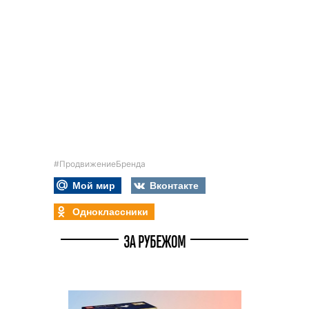
#ПродвижениеБренда
Мой мир
Вконтакте
Одноклассники
ЗА РУБЕЖОМ