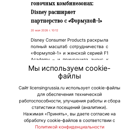
гоночных комбинезонах:
Disney расширяет
партнерство с «Формулой-1»
20 мая 2026 г. 10:12
Disney Consumer Products раскрыла
полный масштаб сотрудничества с
«Формулой-1» и женской серией F1
Academy – и приурочила анонс к
Гран-при Канады 2026. Кампания
Мы используем cookie-
называется «Fuel the Magic», и
файлы
Монреаль официально становится
ее центральным эпизодом.
Сайт licensingrussia.ru использует cookie-файлы
для обеспечения технической
#Коллаборации #ПродвижениеБренда
работоспособности, улучшения работы и сбора
статистики посещений (аналитики).
Нажимая «Принять», вы даете согласие на
обработку cookie-файлов в соответствии с
Политикой конфиденциальности