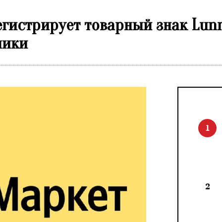
егистрирует товарный знак Lun
ники
1
2