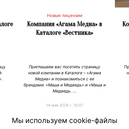
Новые лицензии
алоге
Компания «Агама Медиа» в
Ко
Каталоге «Вестника»
ицу
Приглашаем вас посетить страницу
Пр
й
новой компании в Каталоге – «Агама
н
».
Медиа» и познакомиться с ее
брендами: «Маша и Медведь» и «Маша и
Медведь. …
14 мая 2026 г. 15:07
а
#НовыеЛицензии
#НовостиКаталога
#Новос
Мы используем cookie-файлы