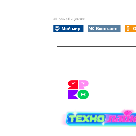
#НовыеЛицензии
Мой мир
Вконтакте
О