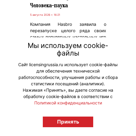
Человека-паука
5 августа 2026 г. 16:21
Компания Hasbro заявила о
перезапуске целого ряда своих
самых популярных настольных игр
в тематике супергероя Человека-
Мы используем cookie-
паука на фоне выхода в западных
файлы
кинотеатрах фильма «Человек-
паук: Новый день».
Сайт licensingrussia.ru использует cookie-файлы
для обеспечения технической
#Коллаборации
работоспособности, улучшения работы и сбора
статистики посещений (аналитики).
Нажимая «Принять», вы даете согласие на
обработку cookie-файлов в соответствии с
Политикой конфиденциальности
© "Вестник лицензионного рынка",
licensingrussia.ru, 2009-2026 12+
Принять