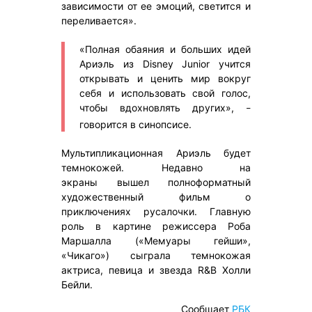
зависимости от ее эмоций, светится и
переливается».
«Полная обаяния и больших идей
Ариэль из Disney Junior учится
открывать и ценить мир вокруг
себя и использовать свой голос,
чтобы вдохновлять других»,
–
говорится в синопсисе.
Мультипликационная Ариэль будет
темнокожей. Недавно на
экраны вышел полноформатный
художественный фильм о
приключениях русалочки. Главную
роль в картине режиссера Роба
Маршалла («Мемуары гейши»,
«Чикаго») сыграла темнокожая
актриса, певица и звезда R&B Холли
Бейли.
Сообщает
РБК