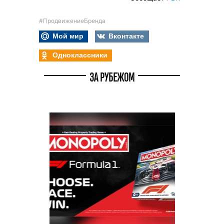
#ПродвижениеБренда
Мой мир
Вконтакте
Одноклассники
ЗА РУБЕЖОМ