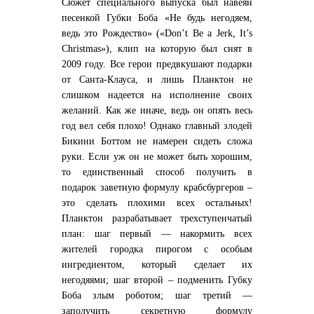
Сюжет специального выпуска был навеян
песенкой Губки Боба «Не будь негодяем,
ведь это Рождество» («Don’t Be a Jerk, It’s
Christmas»), клип на которую был снят в
2009 году. Все герои предвкушают подарки
от Санта-Клауса, и лишь Планктон не
слишком надеется на исполнение своих
желаний. Как же иначе, ведь он опять весь
год вел себя плохо! Однако главный злодей
Бикини Боттом не намерен сидеть сложа
руки. Если уж он не может быть хорошим,
то единственный способ получить в
подарок заветную формулу крабсбургеров –
это сделать плохими всех остальных!
Планктон разрабатывает трехступенчатый
план: шаг первый — накормить всех
жителей городка пирогом с особым
ингредиентом, который сделает их
негодяями; шаг второй – подменить Губку
Боба злым роботом; шаг третий —
заполучить секретную формулу