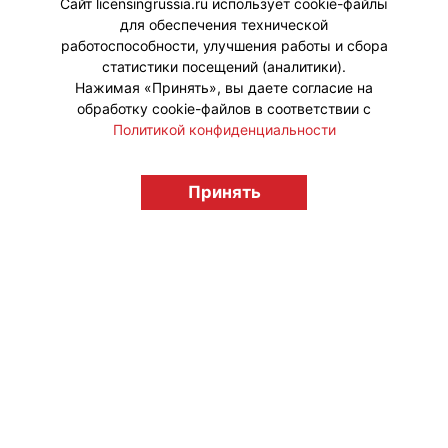
Сайт licensingrussia.ru использует cookie-файлы
для обеспечения технической
#ПродвижениеБренда #Коллаборации
работоспособности, улучшения работы и сбора
статистики посещений (аналитики).
Нажимая «Принять», вы даете согласие на
обработку cookie-файлов в соответствии с
Политикой конфиденциальности
© "Вестник лицензионного рынка",
licensingrussia.ru, 2009-2026 12+
Принять