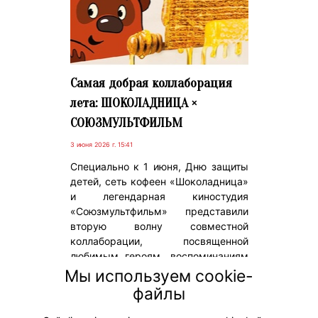
Самая добрая коллаборация
лета: ШОКОЛАДНИЦА ×
СОЮЗМУЛЬТФИЛЬМ
3 июня 2026 г. 15:41
Специально к 1 июня, Дню защиты
детей, сеть кофеен «Шоколадница»
и легендарная киностудия
«Союзмультфильм» представили
вторую волну совместной
коллаборации, посвященной
любимым героям, воспоминаниям
и вкусам детства. Проект также
Мы используем cookie-
приурочен к двум важным датам –
файлы
90-летию «Союзмультфильма» и
62-летию «Шоколадницы».