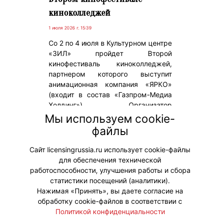
киноколледжей
1 июля 2026 г. 15:39
Со 2 по 4 июля в Культурном центре
«ЗИЛ» пройдет Второй
кинофестиваль киноколледжей,
партнером которого выступит
анимационная компания «ЯРКО»
(входит в состав «Газпром-Медиа
Холдинг»). Организатор
масштабного кинособытия – ГБПОУ
Мы используем cookie-
г. Москвы Киноколледж № 40
файлы
«Московская международная
киношкола».
Сайт licensingrussia.ru использует cookie-файлы
для обеспечения технической
#ПродвижениеБренда
работоспособности, улучшения работы и сбора
статистики посещений (аналитики).
Нажимая «Принять», вы даете согласие на
обработку cookie-файлов в соответствии с
Политикой конфиденциальности