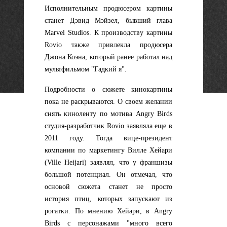
Исполнительным продюсером картины
станет Дэвид Мэйзел, бывший глава
Marvel Studios. К производству картины
Rovio также привлекла продюсера
Джона Коэна, который ранее работал над
мультфильмом "Гадкий я".
Подробности о сюжете кинокартины
пока не раскрываются. О своем желании
снять киноленту по мотива Angry Birds
студия-разработчик Rovio заявляла еще в
2011 году. Тогда вице-президент
компании по маркетингу Вилле Хейари
(Ville Heijari) заявлял, что у франшизы
большой потенциал. Он отмечал, что
основой сюжета станет не просто
история птиц, которых запускают из
рогатки. По мнению Хейари, в Angry
Birds с персонажами "много всего