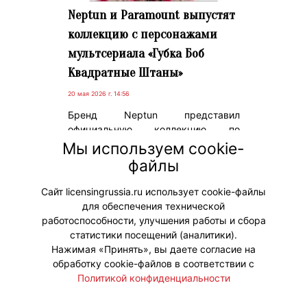
Neptun и Paramount выпустят
коллекцию с персонажами
мультсериала «Губка Боб
Квадратные Штаны»
20 мая 2026 г. 14:56
Бренд Neptun представил
официальную коллекцию по
мотивам мультсериала «Губка Боб
Мы используем cookie-
Квадратные Штаны», созданную
файлы
совместно с Paramount. Полный
релиз состоится 22 мая.
Сайт licensingrussia.ru использует cookie-файлы
для обеспечения технической
#Коллаборации
работоспособности, улучшения работы и сбора
статистики посещений (аналитики).
Нажимая «Принять», вы даете согласие на
обработку cookie-файлов в соответствии с
Политикой конфиденциальности
© "Вестник лицензионного рынка",