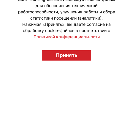
Телевидение».
для обеспечения технической
работоспособности, улучшения работы и сбора
статистики посещений (аналитики).
Нажимая «Принять», вы даете согласие на
обработку cookie-файлов в соответствии с
Политикой конфиденциальности
© "Вестник лицензионного рынка",
licensingrussia.ru, 2009-2026 12+
Принять