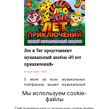
Лео и Тиг представляют
музыкальный альбом «10 лет
приключений»
10 июня 2026 г. 15:30
5 июня на всех музыкальных
платформах вышел музыкальный
альбом «10 лет приключений».
Мы используем cookie-
Выход приурочен к 10-летию
файлы
анимационного сериала «Лео и Тиг»
медиахолдинга «Цифровое
Сайт licensingrussia.ru использует cookie-файлы