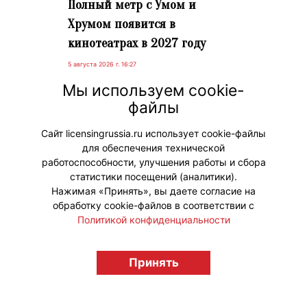
Полный метр с Умом и
Хрумом появится в
кинотеатрах в 2027 году
5 августа 2026 г. 16:27
Полнометражный мультфильм «Ум
Мы используем cookie-
и Хрум: Сила пяти вкусов» можно
файлы
будет посмотреть на больших
экранах с 30 сентября 2027 года.
Сайт licensingrussia.ru использует cookie-файлы
для обеспечения технической
#ПродвижениеБренда
работоспособности, улучшения работы и сбора
статистики посещений (аналитики).
Нажимая «Принять», вы даете согласие на
обработку cookie-файлов в соответствии с
Политикой конфиденциальности
© "Вестник лицензионного рынка",
licensingrussia.ru, 2009-2026 12+
Принять