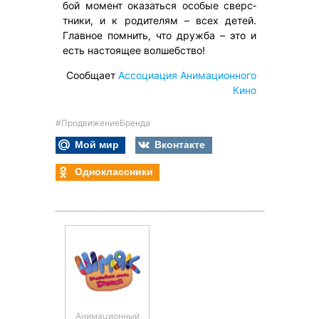
бой мо­мент ока­зать­ся осо­бые сверс­
тни­ки, и к ро­дите­лям – всех де­тей.
Глав­ное пом­нить, что друж­ба – это и
есть нас­то­ящее вол­шебс­тво!
Сообщает
Ассоциация Анимационного
Кино
#ПродвижениеБренда
Мой мир
Вконтакте
Одноклассники
Анимационный