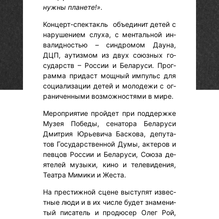
нуж­ны пла­нете!».
Кон­церт-спек­такль объ­еди­нит де­тей с
на­руше­ни­ем слу­ха, с мен­таль­ной ин­
ва­лид­ностью – син­дро­мом Да­уна,
ДЦП, а­утиз­мом из двух со­юз­ных го­
сударств – Рос­сии и Бе­лару­си. Прог­
рамма при­даст мощ­ный им­пульс для
со­ци­али­зации де­тей и мо­лоде­жи с ог­
ра­ничен­ны­ми воз­можнос­тя­ми в ми­ре.
Ме­роп­ри­ятие прой­дет при под­дер­жке
Му­зея По­беды, се­нато­ра Бе­лару­си
Дмит­рия Юрь­еви­ча Бас­ко­ва, де­пута­
тов Го­сударс­твен­ной Ду­мы, ак­те­ров и
пев­цов Рос­сии и Бе­лару­си, Со­юза де­
яте­лей му­зыки, ки­но и те­леви­дения,
Те­ат­ра Ми­мики и Жес­та.
На прес­тижной сце­не выс­ту­пят из­вес­
тные лю­ди и в их чис­ле бу­дет зна­мени­
тый пи­сатель и про­дюсер Олег Рой,