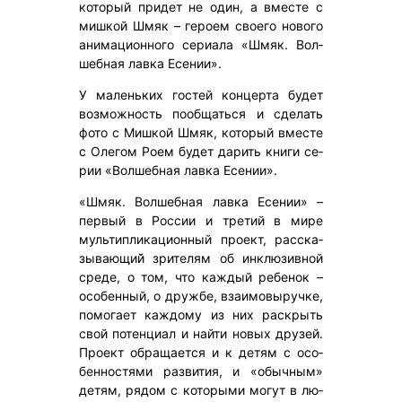
ко­торый при­дет не один, а вмес­те с
миш­кой Шмяк – ге­ро­ем сво­его но­вого
ани­маци­он­но­го се­ри­ала «Шмяк. Вол­
шебная лав­ка Есе­нии».
У ма­лень­ких гос­тей кон­церта бу­дет
воз­можность по­об­щать­ся и сде­лать
фо­то с Миш­кой Шмяк, ко­торый вмес­те
с Оле­гом Ро­ем бу­дет да­рить кни­ги се­
рии «Вол­шебная лав­ка Есе­нии».
«Шмяк. Вол­шебная лав­ка Есе­нии» –
пер­вый в Рос­сии и тре­тий в ми­ре
муль­тип­ли­каци­он­ный про­ект, рас­ска­
зыва­ющий̆ зри­телям об ин­клю­зив­ной
сре­де, о том, что каж­дый ре­бенок –
осо­бен­ный, о друж­бе, вза­имо­выруч­ке,
по­мога­ет каж­до­му из них рас­крыть
свой по­тен­ци­ал и най­ти но­вых дру­зей.
Про­ект об­ра­ща­ет­ся и к де­тям с осо­
бен­ностя­ми раз­ви­тия, и «обыч­ным»
де­тям, ря­дом с ко­торы­ми мо­гут в лю­