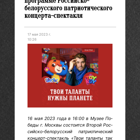
программе Российско-
белорусского патриотического
концерта-спектакля
17 мая 2023 г.
10:26
16 мая 2023 го­да в 16:00 в Му­зее По­
беды г. Мос­квы сос­то­ит­ся Вто­рой Рос­
сий­ско-бе­лорус­ский пат­ри­оти­чес­кий
кон­церт-спек­такль «Твои та­лан­ты так