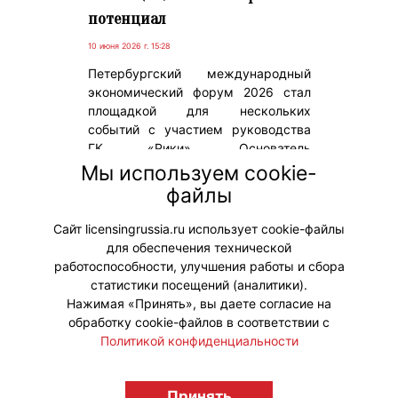
потенциал
10 июня 2026 г. 15:28
Петербургский международный
экономический форум 2026 стал
площадкой для нескольких
событий с участием руководства
ГК «Рики». Основатель
холдинга Илья Попов и
Мы используем cookie-
генеральный директор Юлия
файлы
Немчина приняли участие в
дискуссиях форума.
Сайт licensingrussia.ru использует cookie-файлы
для обеспечения технической
#ПродвижениеБренда
работоспособности, улучшения работы и сбора
статистики посещений (аналитики).
Нажимая «Принять», вы даете согласие на
обработку cookie-файлов в соответствии с
Политикой конфиденциальности
© "Вестник лицензионного рынка",
licensingrussia.ru, 2009-2026 12+
Принять