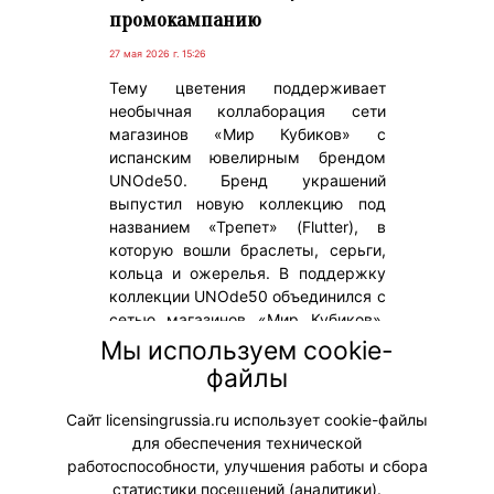
промокампанию
27 мая 2026 г. 15:26
Тему цветения поддерживает
необычная коллаборация сети
магазинов «Мир Кубиков» с
испанским ювелирным брендом
UNOde50. Бренд украшений
выпустил новую коллекцию под
названием «Трепет» (Flutter), в
которую вошли браслеты, серьги,
кольца и ожерелья. В поддержку
коллекции UNOde50 объединился с
сетью магазинов «Мир Кубиков»,
которая в свою очередь предлагает
Мы используем cookie-
оригинальные интерьерные
файлы
украшения в виде цветов из
кубиков.
Сайт licensingrussia.ru использует cookie-файлы
для обеспечения технической
#Коллаборации
работоспособности, улучшения работы и сбора
статистики посещений (аналитики).