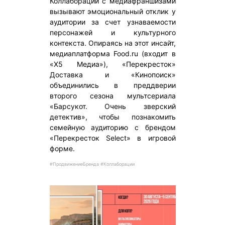
Коллаборации с медиафраншизами
вызывают эмоциональный отклик у
аудитории за счет узнаваемости
персонажей и культурного
контекста. Опираясь на этот инсайт,
медиаплатформа Food.ru (входит в
«X5 Медиа»), «Перекресток»
Доставка и «Кинопоиск»
объединились в преддверии
второго сезона мультсериала
«Барсукот. Очень зверский
детектив», чтобы познакомить
семейную аудиторию с брендом
«Перекресток Select» в игровой
форме.
#ПродвижениеБренда #Коллаборации