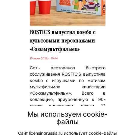
ROSTIC’S выпустил комбо с
культовыми персонажами
«Союзмультфильма»
15 июля 2026 г. 15:44
Сеть ресторанов быстрого
обслуживания ROSTIC’S выпустила
комбо с игрушками по мотивам
мультфильмов киностудии
«Союзмультфильм». Всего в
коллекцию, приуроченную к 90-
летию киностудии, вошли 12
фигурок. Героями стали знакомые
Мы используем cookie-
многим персонажи как
файлы
классических лент, так и новых
мультсериалов.
Сайт licensingrussia.ru использует cookie-файлы