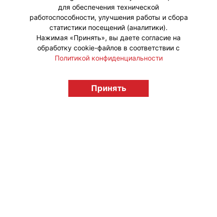
для обеспечения технической
#ПродвижениеБренда #Коллаборации
работоспособности, улучшения работы и сбора
статистики посещений (аналитики).
Нажимая «Принять», вы даете согласие на
обработку cookie-файлов в соответствии с
Политикой конфиденциальности
© "Вестник лицензионного рынка",
licensingrussia.ru, 2009-2026 12+
Принять