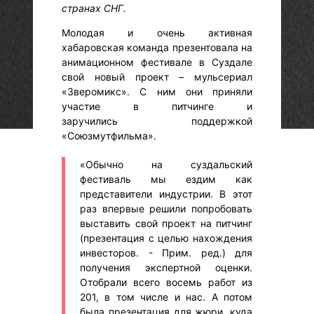
странах СНГ.
Молодая и очень активная
хабаровская команда презентовала на
анимационном фестивале в Суздале
свой новый проект – мульсериал
«Зверомикс». С ним они приняли
участие в питчинге и
заручились поддержкой
«Союзмутфильма».
«Обычно на суздальский
фестиваль мы ездим как
представители индустрии. В этот
раз впервые решили попробовать
выставить свой проект на питчинг
(презентация с целью нахождения
инвесторов. - Прим. ред.) для
получения экспертной оценки.
Отобрали всего восемь работ из
201, в том числе и нас. А потом
была презентация для жюри, куда