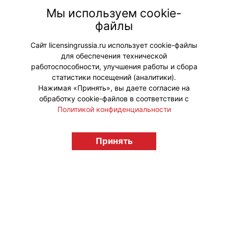
поисковых трекеров Tile, превратив
Мы используем cookie-
функциональный гаджет
файлы
безопасности в эмоциональный
поп-культурный аксессуар.
Сайт licensingrussia.ru использует cookie-файлы
для обеспечения технической
работоспособности, улучшения работы и сбора
статистики посещений (аналитики).
Нажимая «Принять», вы даете согласие на
обработку cookie-файлов в соответствии с
Политикой конфиденциальности
© "Вестник лицензионного рынка",
licensingrussia.ru, 2009-2026 12+
Принять