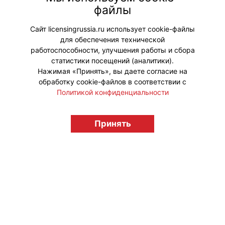
специальный сет, концепция
файлы
которого построена вокруг
метафоры открытости бизнеса.
Сайт licensingrussia.ru использует cookie-файлы
для обеспечения технической
#Коллаборации
работоспособности, улучшения работы и сбора
статистики посещений (аналитики).
Нажимая «Принять», вы даете согласие на
обработку cookie-файлов в соответствии с
Политикой конфиденциальности
© "Вестник лицензионного рынка",
licensingrussia.ru, 2009-2026 12+
Принять