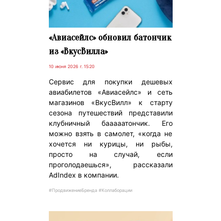
«Авиасейлс» обновил батончик
из «ВкусВилла»
10 июня 2026 г. 15:20
Сервис для покупки дешевых
авиабилетов «Авиасейлс» и сеть
магазинов «ВкусВилл» к старту
сезона путешествий представили
клубничный бааааатончик. Его
можно взять в самолет, «когда не
хочется ни курицы, ни рыбы,
просто на случай, если
проголодаешься», рассказали
AdIndex в компании.
#ПродвижениеБренда #Коллаборации