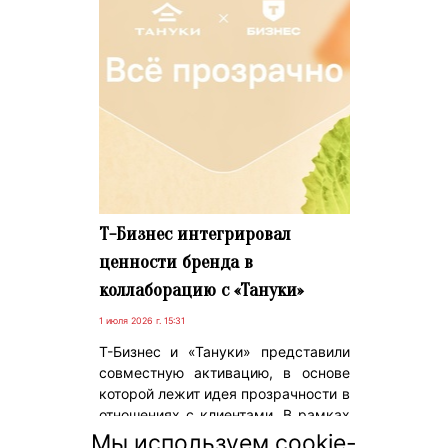
Т-Бизнес интегрировал
ценности бренда в
коллаборацию с «Тануки»
1 июля 2026 г. 15:31
Т-Бизнес и «Тануки» представили
совместную активацию, в основе
которой лежит идея прозрачности в
отношениях с клиентами. В рамках
коллаборации бренды запустили
Мы используем cookie-