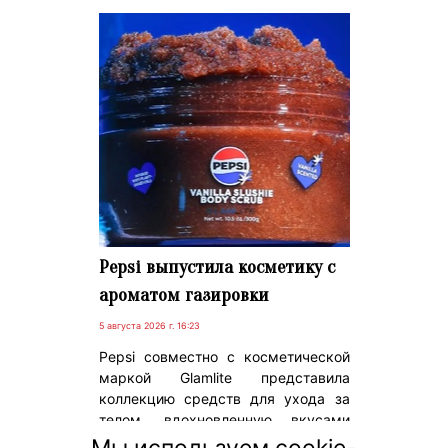
Pepsi выпустила косметику с
ароматом газировки
5 августа 2026 г. 16:23
Pepsi совместно с косметической
маркой Glamlite представила
коллекцию средств для ухода за
телом, вдохновленную вкусами
знаменитой газировки. В линейку