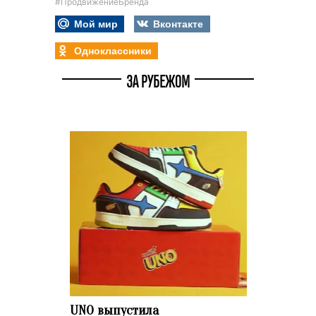
#ПродвижениеБренда
Мой мир
Вконтакте
Одноклассники
ЗА РУБЕЖОМ
UNO выпустила