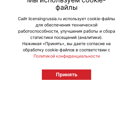
Мы используем cookie-
вошли гель для душа с ароматом
файлы
Wild Cherry Pepsi и скраб для тела с
ароматом Vanilla Slushie.
Сайт licensingrussia.ru использует cookie-файлы
для обеспечения технической
#Коллаборации
работоспособности, улучшения работы и сбора
статистики посещений (аналитики).
Нажимая «Принять», вы даете согласие на
обработку cookie-файлов в соответствии с
Политикой конфиденциальности
© "Вестник лицензионного рынка",
licensingrussia.ru, 2009-2026 12+
Принять