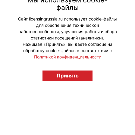
Мы используем cookie-
основной сериальный контент
файлы
«Кругляшей».
Сайт licensingrussia.ru использует cookie-файлы
для обеспечения технической
#ПродвижениеБренда
работоспособности, улучшения работы и сбора
статистики посещений (аналитики).
Нажимая «Принять», вы даете согласие на
обработку cookie-файлов в соответствии с
Политикой конфиденциальности
© "Вестник лицензионного рынка",
licensingrussia.ru, 2009-2026 12+
Принять