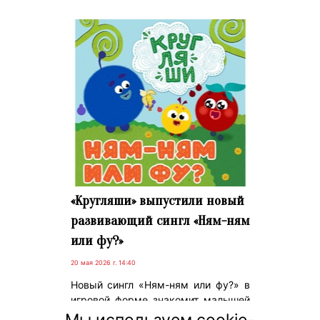
«Кругляши» выпустили новый
развивающий сингл «Ням-ням
или фу?»
20 мая 2026 г. 14:40
Новый сингл «Ням-ням или фу?» в
игровой форме знакомит малышей
с базовыми вкусами и дополняет