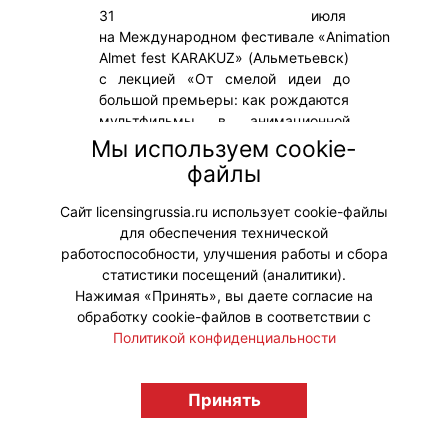
31 июля
на Международном фестивале «Animation
Almet fest KARAKUZ» (Альметьевск)
с лекцией «От смелой идеи до
большой премьеры: как рождаются
мультфильмы в анимационной
компании «ЯРКО» выступит
Мы используем cookie-
исполнительный продюсер
файлы
производства компании Дарья
Ильина.
Сайт licensingrussia.ru использует cookie-файлы
для обеспечения технической
#ПродвижениеБренда
работоспособности, улучшения работы и сбора
статистики посещений (аналитики).
Нажимая «Принять», вы даете согласие на
обработку cookie-файлов в соответствии с
Политикой конфиденциальности
© "Вестник лицензионного рынка",
licensingrussia.ru, 2009-2026 12+
Принять