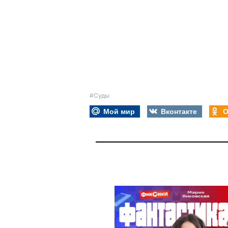
#Суды
Мой мир
Вконтакте
О