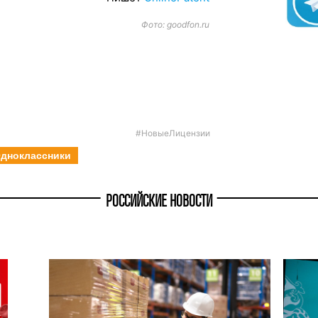
Фото: goodfon.ru
#НовыеЛицензии
дноклассники
РОССИЙСКИЕ НОВОСТИ