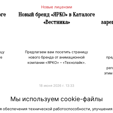
Новые лицензии
оге
Новый бренд «ЯРКО» в Каталоге
«Вестника»
заре
ицу
Предлагаем вам посетить страницу
ге
нового бренда от анимационной
пре
компании «ЯРКО» – «Технолайк».
рег
этим
18 июня 2026 г. 13:33
#НовыеЛицензии
#НовостиКаталога
#Новые
Мы используем cookie-файлы
для обеспечения технической работоспособности, улучшения