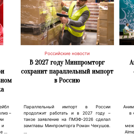
Российские новости
В 2027 году Минпромторг
А
ои
сохранит параллельный импорт
ьном
в Россию
ка
ейбл
Параллельный импорт в России
Аним
елиз –
продолжит работать и в 2027 году –
в 
ии
такое заявление на ПМЭФ-2026 сделал
 и
замглавы Минпромторга Роман Чекушов.
меж
ые …
…
Alme