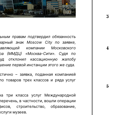
3
льным правам подтвердил обязанность
оварный знак Moscow City по заявке,
авляющей компании Московского
4
ра (ММДЦ) «Москва-Сити». Судя по
суд отклонил кассационную жалобу
шение первой инстанции этого же суда.
стично – заявка, поданная компанией
ло товаров трех классов и ряда услуг
5
на три класса услуг Международной
 перечень, в частности, вошли операции
сов, строительство, образование,
услуги музеев.