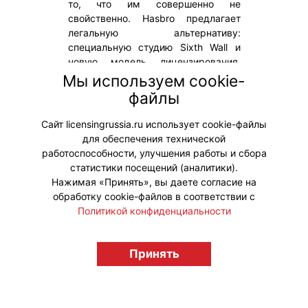
то, что им совершенно не
свойственно. Hasbro предлагает
легальную альтернативу:
специальную студию Sixth Wall и
новую модель лицензирования,
которая контролирует не только
Мы используем cookie-
внешность персонажа, но и его
файлы
поведение – как он мыслит, говорит
и реагирует в диалоге.
Сайт licensingrussia.ru использует cookie-файлы
для обеспечения технической
#ИИ
работоспособности, улучшения работы и сбора
статистики посещений (аналитики).
Нажимая «Принять», вы даете согласие на
обработку cookie-файлов в соответствии с
Политикой конфиденциальности
© "Вестник лицензионного рынка",
licensingrussia.ru, 2009-2026 12+
Принять