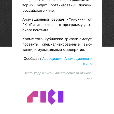
торых бу­дут ор­га­низо­ваны по­казы
рос­сий­ско­го ки­но.
Ани­маци­он­ный се­ри­ал «Фик­си­ки» от
ГК «Ри­ки» вклю­чен в прог­рамму дет­
ско­го кон­тента.
Кро­ме то­го, ку­бин­ские зри­тели смо­гут
по­сетить спе­ци­али­зиро­ван­ные выс­
тавки, и му­зыкаль­ные меропрития.
Сообщает
Ассоциация Анимационного
Кино
Фото: кадр анимационного сериала «Фик­си­
ки»