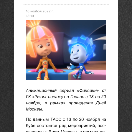
16 ноября 2022 г.
18:10
Ани­маци­он­ный се­ри­ал «Фик­си­ки» от
ГК «Ри­ки» по­кажут в Га­ване с 13 по 20
но­яб­ря, в рам­ках проведе­ния Дней
Мос­квы.
По дан­ным ТАСС с 13 по 20 но­яб­ря на
Ку­бе сос­то­ит­ся ряд ме­роп­ри­ятий, пос­
вя­щен­ных Дням Мос­квы, в рам­ках ко­