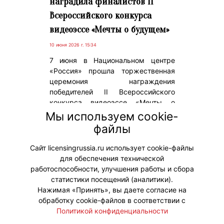
наградила финалистов II
Всероссийского конкурса
видеоэссе «Мечты о будущем»
10 июня 2026 г. 15:34
7 июня в Национальном центре
«Россия» прошла торжественная
церемония награждения
победителей II Всероссийского
конкурса видеоэссе «Мечты о
будущем», партнером которого
Мы используем cookie-
выступила анимационная компания
файлы
«ЯРКО» (входит в «Газпром-Медиа
Холдинг»).
Сайт licensingrussia.ru использует cookie-файлы
для обеспечения технической
#ПродвижениеБренда
работоспособности, улучшения работы и сбора
статистики посещений (аналитики).
Нажимая «Принять», вы даете согласие на
обработку cookie-файлов в соответствии с
Политикой конфиденциальности