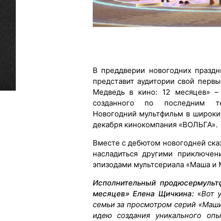
В преддверии новогодних праздн
представит аудитории свой перв
Медведь в кино: 12 месяцев» –
созданного по последним те
Новогодний мультфильм в широки
декабря кинокомпания «ВОЛЬГА».
Вместе с дебютом новогодней ска
насладиться другими приключе
эпизодами мультсериала «Маша и 
И
сполнительный продюсер
муль
месяцев
»
Елена Щичкин
а:
«
Вот 
семьи за просмотром серий «Маши
идею создания уникального опы