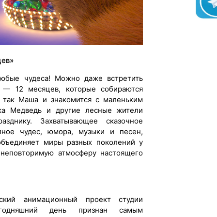
цев»
юбые чудеса! Можно даже встретить
 — 12 месяцев, которые собираются
о так Маша и знакомится с маленьким
ка Медведь и другие лесные жители
азднику. Захватывающее сказочное
ное чудес, юмора, музыки и песен,
объединяет миры разных поколений у
 неповторимую атмосферу настоящего
кий анимационный проект студии
егодняшний день признан самым