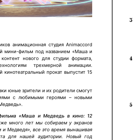
3
иков анимационная студия Animaccord
ый мини-фильм под названием «Маша и
 контент нового для студии формата,
4
хнологиям трехмерной анимации.
й кинотеатральный прокат выпустит 15
зки юные зрители и их родители смогут
ниями с любимыми героями – новыми
Медведь».
5
тфильма
«
Маша и Медведь
в кино
: 12
уже много лет мы собираем у экранов
 и Медведя», все это время вынашивая
та для нашей аудитории. Новый год