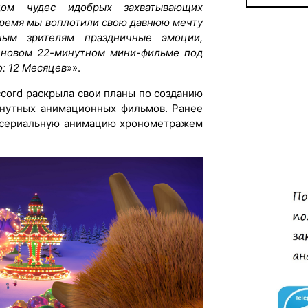
одом чудес и
добрых захватывающих
время мы воплотили свою давнюю мечту
ым зрителям праздничные эмоции,
в новом 22-минутном мини-фильме под
о
: 12 Месяцев
»
».
cord
раскрыла свои планы по созданию
инутных анимационных фильмов. Ранее
а сериальную анимацию хронометражем