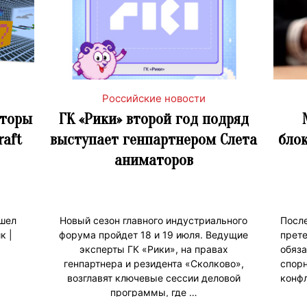
Российские новости
сторы
ГК «Рики» второй год подряд
raft
выступает генпартнером Слета
бло
аниматоров
ошел
Новый сезон главного индустриального
Пос
к |
форума пройдет 18 и 19 июля. Ведущие
прет
эксперты ГК «Рики», на правах
обяз
генпартнера и резидента «Сколково»,
спо
возглавят ключевые сессии деловой
конфл
программы, где …