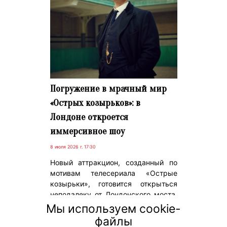
Погружение в мрачный мир
«Острых козырьков»: в
Лондоне откроется
иммерсивное шоу
8 июля 2026 г. 17:30
Новый аттракцион, созданный по
мотивам телесериала «Острые
козырьки», готовится открыться
неподалеку от Лондонского моста.
Посетителям предложат окунуться
Мы используем cookie-
в криминальный мир семьи Шелби,
файлы
сочетая интерактивную игру с