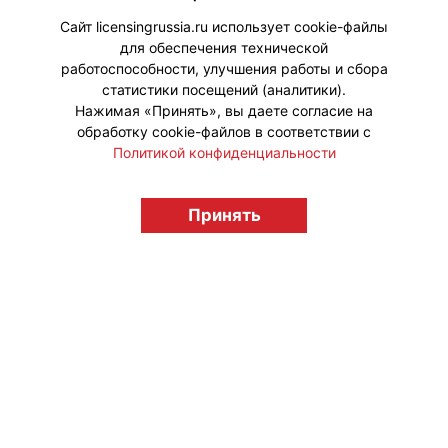
живыми выступлениями актеров.
Сайт licensingrussia.ru использует cookie-файлы
для обеспечения технической
#ПродвижениеБренда
работоспособности, улучшения работы и сбора
статистики посещений (аналитики).
Нажимая «Принять», вы даете согласие на
обработку cookie-файлов в соответствии с
Политикой конфиденциальности
© "Вестник лицензионного рынка",
licensingrussia.ru, 2009-2026 12+
Принять