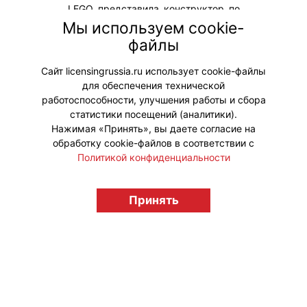
LEGO представила конструктор по
мотивам «Губки Боба». Фанаты
Мы используем cookie-
мультика смогут собрать часть
файлы
городка Бикини Боттом из
мультсериала.
Сайт licensingrussia.ru использует cookie-файлы
для обеспечения технической
#Коллаборации
работоспособности, улучшения работы и сбора
статистики посещений (аналитики).
Нажимая «Принять», вы даете согласие на
обработку cookie-файлов в соответствии с
Политикой конфиденциальности
© "Вестник лицензионного рынка",
licensingrussia.ru, 2009-2026 12+
Принять