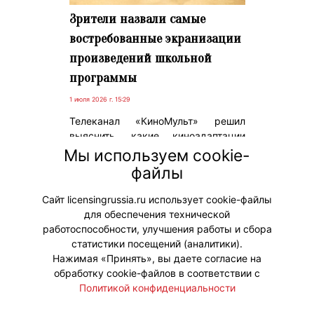
Зрители назвали самые
востребованные экранизации
произведений школьной
программы
1 июля 2026 г. 15:29
Телеканал «КиноМульт» решил
выяснить, какие киноадаптации
школьной литературы зрители
Мы используем cookie-
выберут для просмотра всей
файлы
семьей. ТОП-5 возглавила
кинокартина «Алые паруса».
Сайт licensingrussia.ru использует cookie-файлы
для обеспечения технической
#ПродвижениеБренда
работоспособности, улучшения работы и сбора
статистики посещений (аналитики).
Нажимая «Принять», вы даете согласие на
обработку cookie-файлов в соответствии с
Политикой конфиденциальности