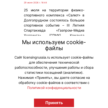
29 июля 2026 г. 16:44
25 июля на территории физико-
спортивного комплекса «Салют» в
Долгопрудном состоялось большое
спортивное событие – III Летняя
Спартакиада «Газпром-Медиа
Холдинга» (ГПМХ). Команда
анимационной компании «ЯРКО»
Мы используем cookie-
(входит в «Газпром-Медиа
файлы
Холдинг») приняла активное
участие в мероприятии.
Сайт licensingrussia.ru использует cookie-файлы
для обеспечения технической
#ПродвижениеБренда
работоспособности, улучшения работы и сбора
статистики посещений (аналитики).
Нажимая «Принять», вы даете согласие на
обработку cookie-файлов в соответствии с
Политикой конфиденциальности
© "Вестник лицензионного рынка",
licensingrussia.ru, 2009-2026 12+
Принять