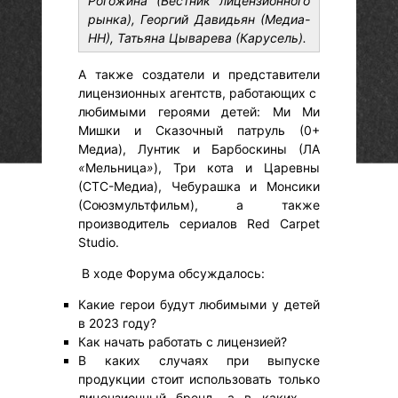
Рогожина (Вестник лицензионного
рынка), Георгий Давидьян (Медиа-
НН), Татьяна Цыварева (Карусель).
А также создатели и представители
лицензионных агентств, работающих с
любимыми героями детей: Ми Ми
Мишки и Сказочный патруль (0+
Медиа), Лунтик и Барбоскины (ЛА
«
Мельница
»
), Три кота и Царевны
(СТС-Медиа), Чебурашка и Монсики
(Союзмультфильм), а также
производитель сериалов Red Carpet
Studio.
В ходе Форума обсуждалось:
Какие герои будут любимыми у детей
в 2023 году?
Как начать работать с лицензией?
В каких случаях при выпуске
продукции стоит использовать только
лицензионный бренд, а в каких —