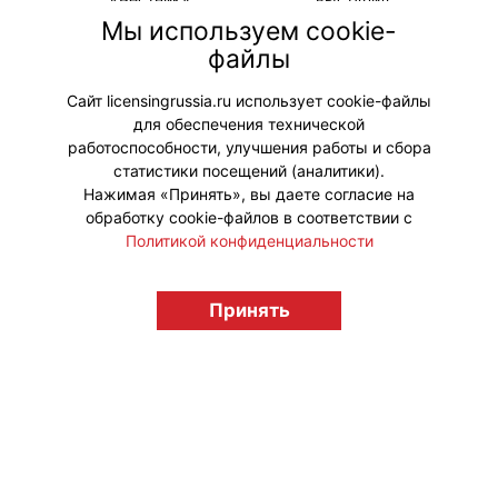
информационным партнером
Мы используем cookie-
события. На мероприятии
файлы
распространялся весенний выпуск
журнала.
Сайт licensingrussia.ru использует cookie-файлы
для обеспечения технической
#Мероприятия
работоспособности, улучшения работы и сбора
статистики посещений (аналитики).
Нажимая «Принять», вы даете согласие на
обработку cookie-файлов в соответствии с
Политикой конфиденциальности
© "Вестник лицензионного рынка",
licensingrussia.ru, 2009-2026 12+
Принять