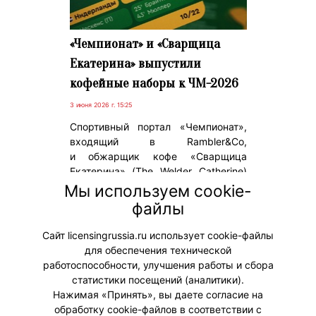
«Чемпионат» и «Сварщица
Екатерина» выпустили
кофейные наборы к ЧМ-2026
3 июня 2026 г. 15:25
Спортивный портал «Чемпионат»,
входящий в Rambler&Co,
и обжарщик кофе «Сварщица
Екатерина» (The Welder Catherine)
представили коллекцию из трех
Мы используем cookie-
наборов ассорти кофе в фильтр-
файлы
пакетах к предстоящему
чемпионату мира по футболу.
Сайт licensingrussia.ru использует cookie-файлы
для обеспечения технической
#Коллаборации
работоспособности, улучшения работы и сбора
статистики посещений (аналитики).
Нажимая «Принять», вы даете согласие на
обработку cookie-файлов в соответствии с