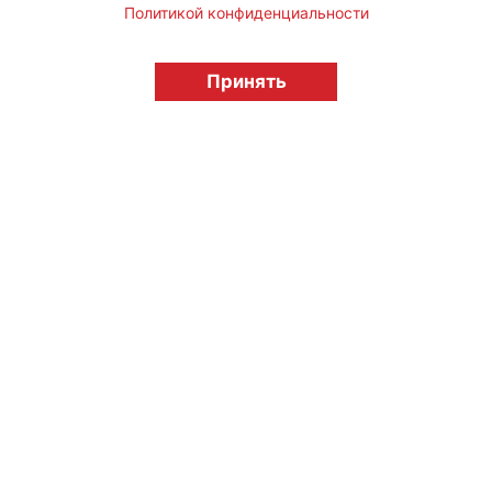
Политикой конфиденциальности
© "Вестник лицензионного рынка",
licensingrussia.ru, 2009-2026 12+
Принять