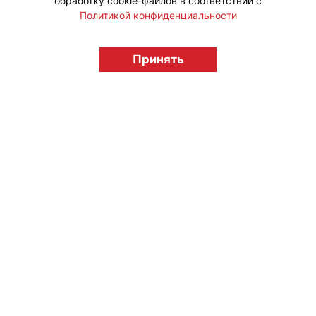
обработку cookie-файлов в соответствии с
Политикой конфиденциальности
© "Вестник лицензионного рынка",
licensingrussia.ru, 2009-2026 12+
Принять