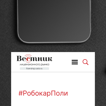
#РобокарПоли