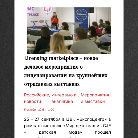
Licensing marketplace – новое
деловое мероприятие о
лицензировании на крупнейших
отраслевых выставках
Российские
,
Интервью и
,
Мероприятия
новости
аналитика
и выставки
5 октября 2018 г. 3:00
25 – 27 сентября в ЦВК «Экспоцентр» в
рамках выставок «Мир детства» и «CJF
– детская мода» прошел