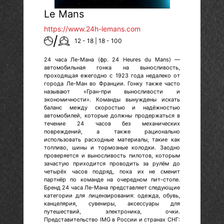
Le Mans
https://www.24h-lemans.com
/
12 - 18 | 18 - 100
24 часа Ле-Мана (фр. 24 Heures du Mans) —
автомобильная гонка на выносливость,
проходящая ежегодно с 1923 года недалеко от
города Ле-Ман во Франции. Гонку также часто
называют «Гран-при выносливости и
экономичности». Команды вынуждены искать
баланс между скоростью и надёжностью
автомобилей, которые должны продержаться в
течение 24 часов без механических
повреждений, а также рационально
использовать расходные материалы, такие как
топливо, шины и тормозные колодки. Заодно
проверяется и выносливость пилотов, которым
зачастую приходится проводить за рулём до
четырёх часов подряд, пока их не сменит
партнёр по команде на очередном пит-стопе.
Бренд 24 часа Ле-Мана представляет следующие
категории для лицензирования: одежда, обувь,
канцелярия, сувениры, аксессуары для
путешествий, электроника, очки.
Представительство IMG в России и странах СНГ: