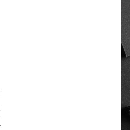
х
т
,
r
ю
—