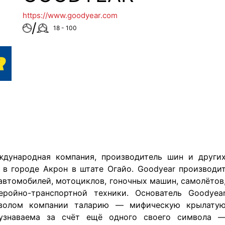
https://www.goodyear.com
/
18 - 100
дународная компания, производитель шин и други
у в городе Акрон в штате Огайо. Goodyear производи
автомобилей, мотоциклов, гоночных машин, самолётов
еройно-транспортной техники. Основатель Goodyea
мволом компании таларию — мифическую крылату
узнаваема за счёт ещё одного своего символа 