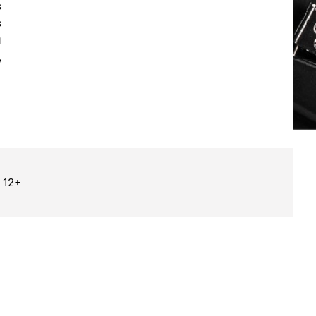
в
в
и
,
 12+