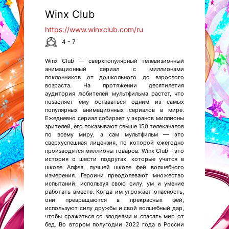
Winx Club
https://www.winxclub.com/ru
4 - 7
Winx Club — сверхпопулярный телевизионный
анимационный сериал с миллионами
поклонников от дошкольного до взрослого
возраста. На протяжении десятилетия
аудитория любителей мультфильма растет, что
позволяет ему оставаться одним из самых
популярных анимационных сериалов в мире.
Ежедневно сериал собирает у экранов миллионы
зрителей, его показывают свыше 150 телеканалов
по всему миру, а сам мультфильм — это
сверхуспешная лицензия, по которой ежегодно
производятся миллионы товаров. Winx Club – это
история о шести подругах, которые учатся в
школе Алфея, лучшей школе фей волшебного
измерения. Героини преодолевают множество
испытаний, используя свою силу, ум и умение
работать вместе. Когда им угрожает опасность,
они превращаются в прекрасных фей,
используют силу дружбы и свой волшебный дар,
чтобы сражаться со злодеями и спасать мир от
бед. Во втором полугодии 2022 года в России