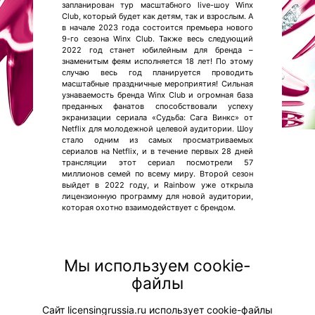
запланирован тур масштабного live-шоу Winx
Club, который будет как детям, так и взрослым. А
в начале 2023 года состоится премьера нового
9-го сезона Winx Club. Также весь следующий
2022 год станет юбилейным для бренда –
знаменитым феям исполняется 18 лет! По этому
случаю весь год планируется проводить
масштабные праздничные мероприятия! Сильная
узнаваемость бренда Winx Club и огромная база
преданных фанатов способствовали успеху
экранизации сериала «Судьба: Сага Винкс» от
Netflix для молодежной целевой аудитории. Шоу
стало одним из самых просматриваемых
сериалов на Netflix, и в течение первых 28 дней
трансляции этот сериал посмотрели 57
миллионов семей по всему миру. Второй сезон
выйдет в 2022 году, и Rainbow уже открыла
лицензионную программу для новой аудитории,
которая охотно взаимодействует с брендом.
Мы используем cookie-
файлы
© "Вестник лицензионного рынка",
licensingrussia.ru, 2009-2026 12+
Сайт licensingrussia.ru использует cookie-файлы