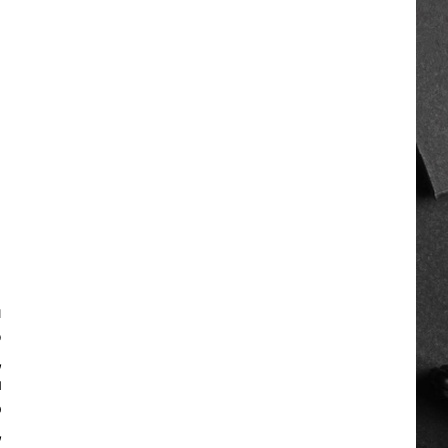
й
о
,
я
р
,