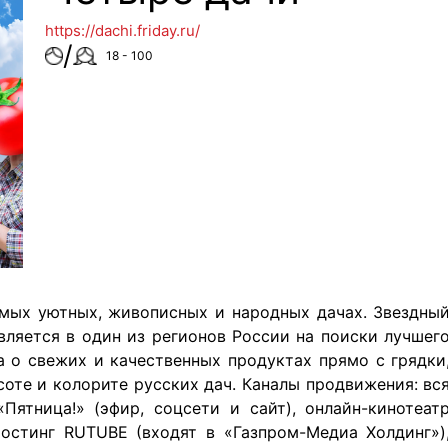
https://dachi.friday.ru/
/
18 - 100
амых уютных, живописных и народных дачах. Звездны
ляется в один из регионов России на поиски лучшег
а о свежих и качественных продуктах прямо с грядки
оте и колорите русских дач. Каналы продвижения: вс
Пятница!» (эфир, соцсети и сайт), онлайн-кинотеат
остинг RUTUBE (входят в «Газпром-Медиа Холдинг»)