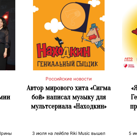
Российские новости
Автор мирового хита «Сигма
«
мии
бой» написал музыку для
Г
мультсериала «Находкин»
пр
Ирины
3 июля на лейбле Riki Music вышел
5 и