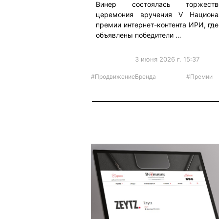
Винер состоялась торжеств
церемония вручения V Национа
премии интернет-контента ИРИ, гд
объявлены победители …
3 июня 2026 г. 15:37
#ПродвижениеБренда
#Премии